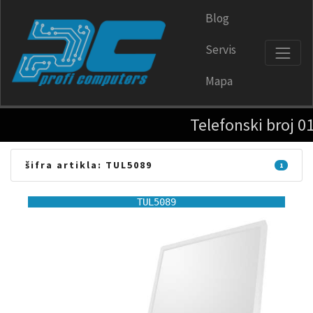
Blog
Servis
Mapa
Telefonski broj 011-3
šifra artikla: TUL5089
1
TUL5089