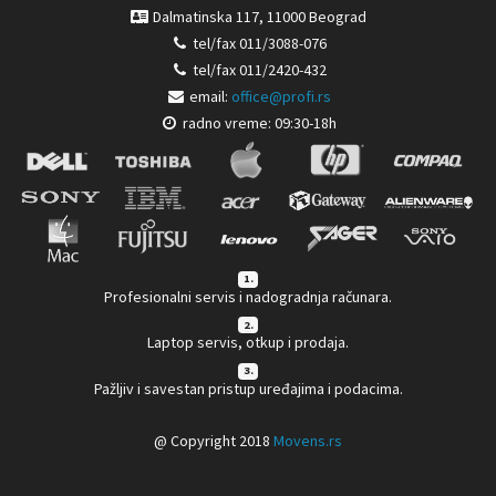
Dalmatinska 117, 11000 Beograd
tel/fax 011/3088-076
tel/fax 011/2420-432
email:
office@profi.rs
radno vreme: 09:30-18h
1.
Profesionalni servis i nadogradnja računara.
2.
Laptop servis, otkup i prodaja.
3.
Pažljiv i savestan pristup uređajima i podacima.
@ Copyright 2018
Movens.rs