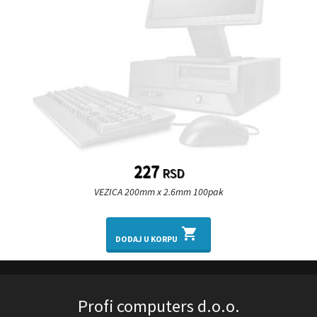
227
RSD
VEZICA 200mm x 2.6mm 100pak
shopping_cart
DODAJ U KORPU
Profi computers d.o.o.