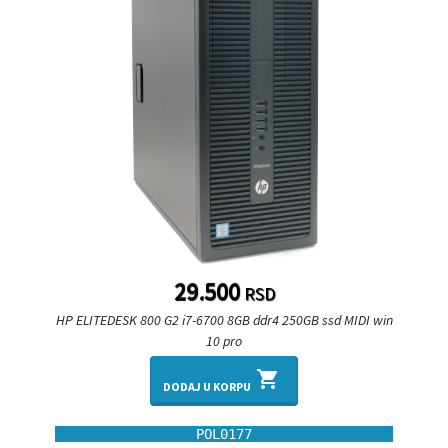
29.500
RSD
HP ELITEDESK 800 G2 i7-6700 8GB ddr4 250GB ssd MIDI win
10 pro
shopping_cart
DODAJ U KORPU
POL0177