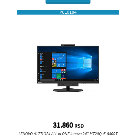
POL0184
31.860
RSD
LENOVO A17TIO24 ALL in ONE lenovo 24" M720Q i5-8400T