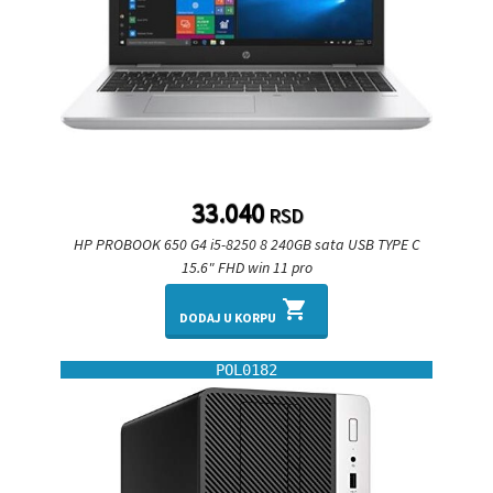
33.040
RSD
HP PROBOOK 650 G4 i5-8250 8 240GB sata USB TYPE C
15.6" FHD win 11 pro
shopping_cart
DODAJ U KORPU
POL0182