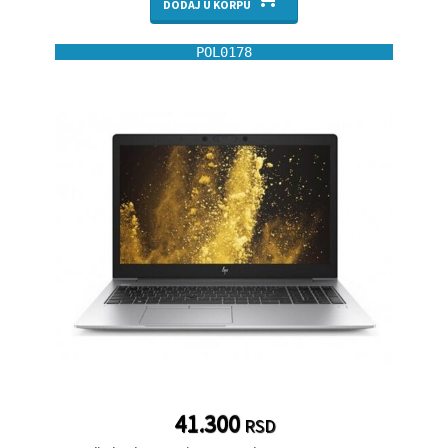
DODAJ U KORPU
POL0178
41.300
RSD