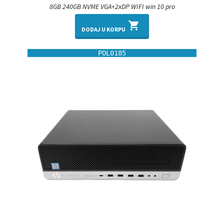
8GB 240GB NVME VGA+2xDP WIFI win 10 pro
shopping_cart
DODAJ U KORPU
POL0185