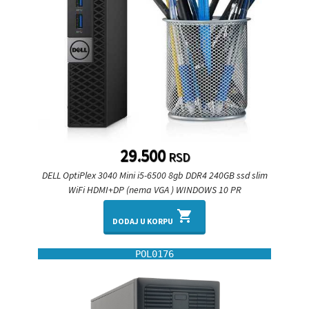
29.500
RSD
DELL OptiPlex 3040 Mini i5-6500 8gb DDR4 240GB ssd slim
WiFi HDMI+DP (nema VGA ) WINDOWS 10 PR
shopping_cart
DODAJ U KORPU
POL0176