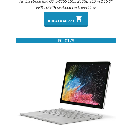
HP Elitebook 850 G6 i5-8365 16Gb 256GB SSD m.2 15.6"
FHD TOUCH svetleca tast. win 11 pr
shopping_cart
DODAJ U KORPU
POL0179