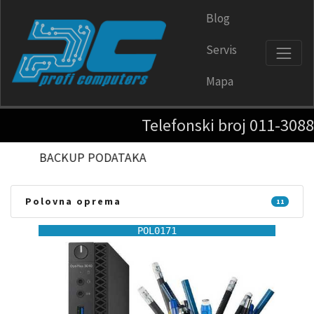
Blog
Servis
Mapa
Telefonski broj 011-3088076 u 
REINSTALACIJA SISTEMA
Polovna oprema
11
POL0171