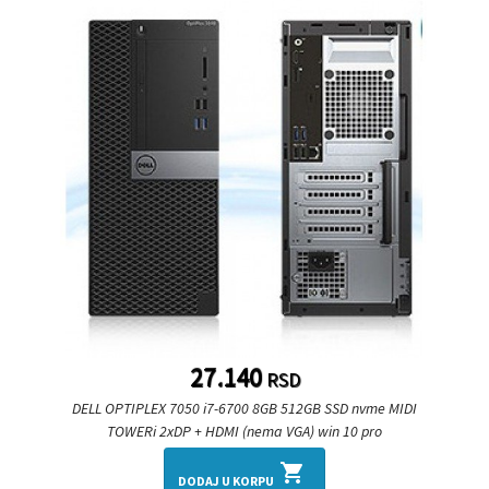
27.140
RSD
DELL OPTIPLEX 7050 i7-6700 8GB 512GB SSD nvme MIDI
TOWERi 2xDP + HDMI (nema VGA) win 10 pro
shopping_cart
DODAJ U KORPU