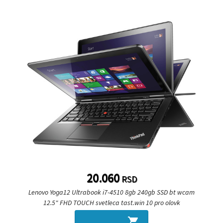
20.060
RSD
Lenovo Yoga12 Ultrabook i7-4510 8gb 240gb SSD bt wcam
12.5" FHD TOUCH svetleca tast.win 10 pro olovk
shopping_cart