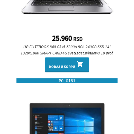
25.960
RSD
HP ELITEBOOK 840 G3 i5-6300u 8Gb 240GB SSD 14"
1920x1080 SMART CARD 4G svetl.tast.windows 10 prof.
shopping_cart
DODAJ U KORPU
POL0181