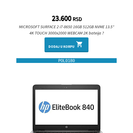
23.600
RSD
MICROSOFT SURFACE 2 i7-8650 16GB 512GB NVME 13.5"
4K TOUCH 3000x2000 WEBCAM 2K bateija ?
shopping_cart
DODAJ U KORPU
POL0180