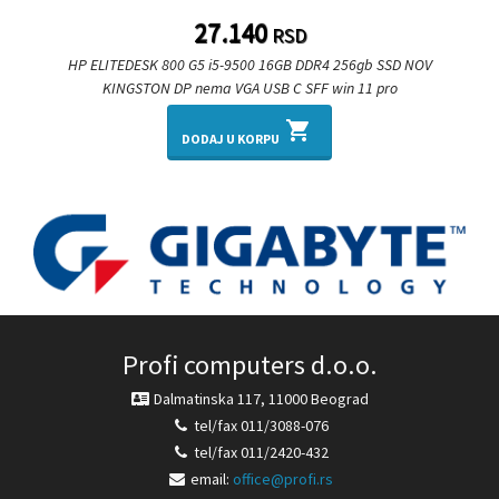
27.140
RSD
HP ELITEDESK 800 G5 i5-9500 16GB DDR4 256gb SSD NOV
KINGSTON DP nema VGA USB C SFF win 11 pro
shopping_cart
DODAJ U KORPU
Profi computers d.o.o.
Dalmatinska 117, 11000 Beograd
tel/fax 011/3088-076
tel/fax 011/2420-432
email:
office@profi.rs