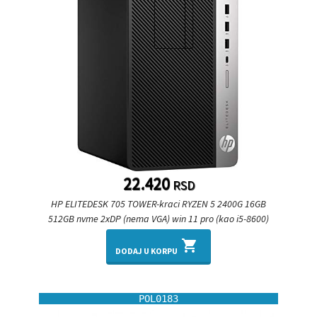
22.420
RSD
HP ELITEDESK 705 TOWER-kraci RYZEN 5 2400G 16GB
512GB nvme 2xDP (nema VGA) win 11 pro (kao i5-8600)
shopping_cart
DODAJ U KORPU
POL0183